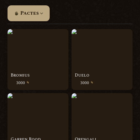
Pactes
Bromius
Duelo
Bromius
Duelo
3000 
3000 
Garren Rood
Orengall
Garren Rood
Orengall