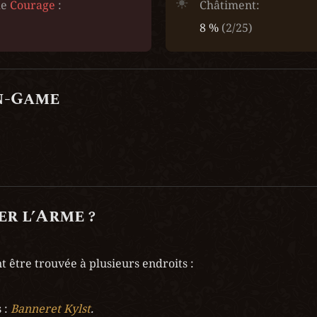
e 
Courage
 :
Châtiment:
8 % 
(2/25)
n-Game
r l’Arme ?
t être trouvée à plusieurs endroits :
 : 
Banneret Kylst