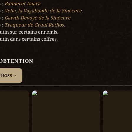
 : 
Banneret Anara
 : 
Vella, la Vagabonde de la Sinécure
 : 
Gawth Dévoyé de la Sinécure
 : 
Traqueur de Gruul Ruthos
.
utin sur certains ennemis.

utin dans certains coffres.
’Obtention
 Boss
de de la
Banneret Kylst
Banneret An