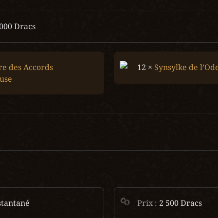
 000 Dracs
re des Accords 
12 × 
Synsylke de l’Od
euse
stantané
Prix : 
2 500 Dracs