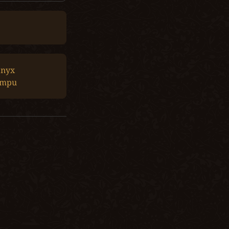
nyx 
ompu