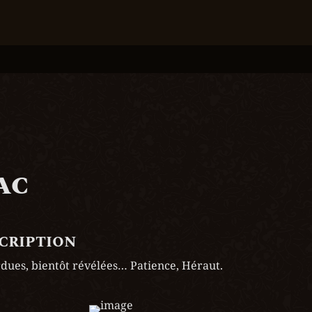
ac
scription
rdues, bientôt révélées… Patience, Héraut.