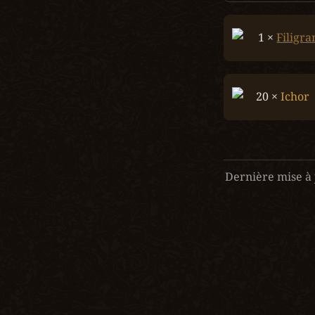
1 × 
Filigra
20 × 
Ichor
Dernière mise à 