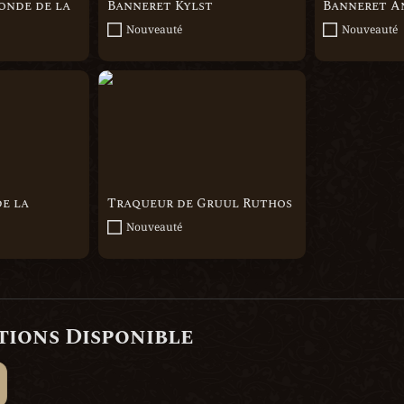
onde de la 
Banneret Kylst
Banneret A
Nouveauté
Nouveauté
 la Sinécure
Traqueur de Gruul Ruthos
 la 
Traqueur de Gruul Ruthos
Nouveauté
tions Disponible