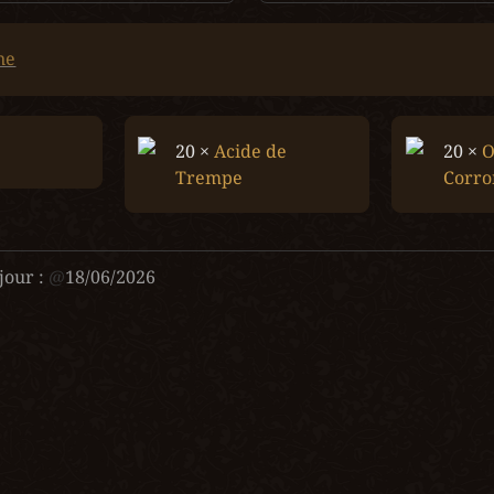
ne
20 × 
Acide de 
20 × 
O
Trempe
Corr
jour :
@
18/06/2026