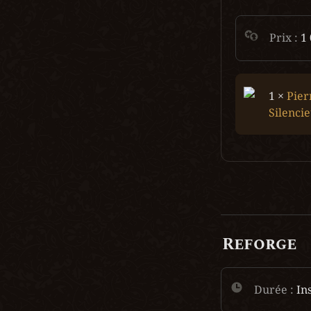
Prix : 
1
1 × 
Pier
Silenci
Reforge
Durée :
 In