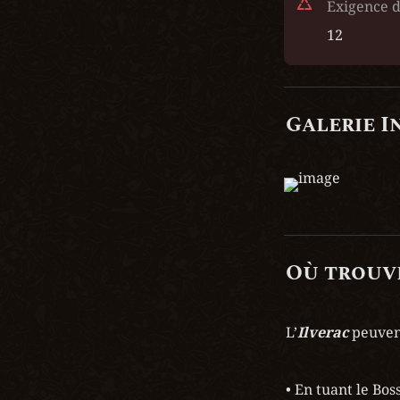
Exigence d
12
Galerie I
Où trouve
L’
Ilverac
 peuven
• En tuant le Boss