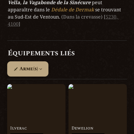
Vella, la Vagabonde de la Sinécure
 peut 
apparaître dans le 
Dédale de Dermak
 se trouvant 
au Sud-Est de Ventoun. 
(Dans la crevasse)
[
5230, 
4100
]
Équipements liés
Arme(s)
Ilverac
Dewelion
Ilverac
Dewelion