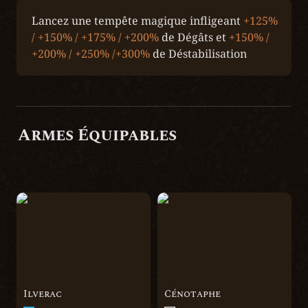
Lancez une tempête magique infligeant 
+125% 
/ +150% / +175% / +200%
 de Dégâts et 
+150% / 
+200% / +250% /+300%
 de Déstabilisation
Armes Équipables
Ilverac
Cénotaphe
Ilverac
Cénotaphe