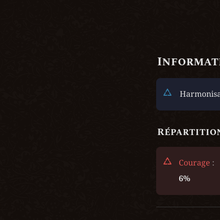
Informati
Harmonisat
Répartition
Courage
 :
6%