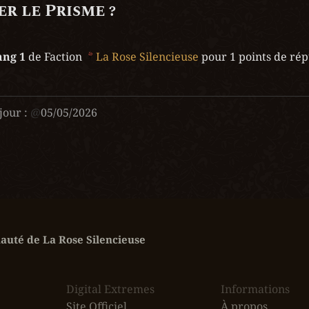
r le Prisme ?
ang 1 
de Faction 
La Rose Silencieuse
 pour 1 points de rép
jour :
@
05/05/2026
uté de La Rose Silencieuse
Digital Extremes
Informations
Site Officiel
À propos