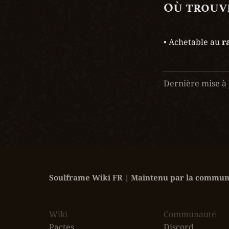
Où trouve
• Achetable au
 r
Dernière mise à 
Soulframe Wiki FR | Maintenu par la communa
Wiki
‎Communauté
Pactes
Discord