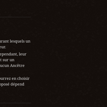
urant lesquels un 
eur.
ependant, leur 
t sur un 
aucun Ancêtre 
ourrez en choisir 
roposé dépend 