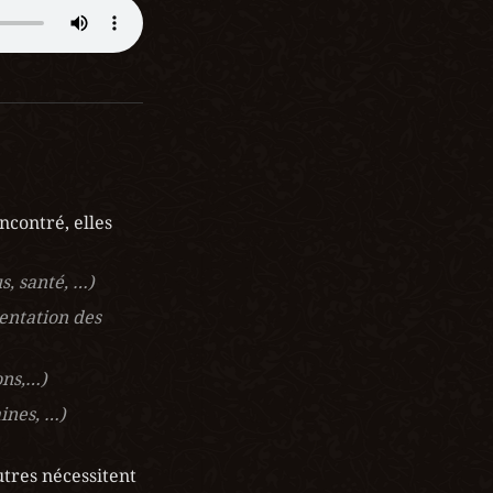
contré, elles 
s, santé, …)
ntation des 
ons,…)
aines, …)
tres nécessitent 