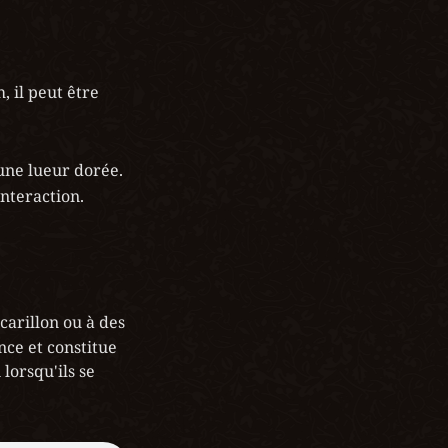
 il peut être 
une lueur dorée. 
nteraction.
arillon ou à des 
ce et constitue 
orsqu'ils se 