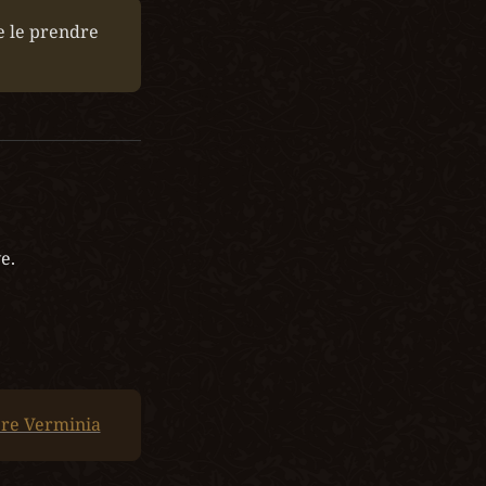
e le prendre 
.

ère Verminia