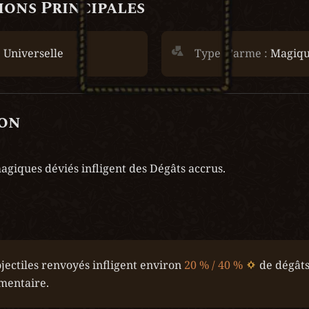
ons Principales
 
Universelle
Type d’arme :
 Magiq
ion
magiques déviés infligent des Dégâts accrus.
jectiles renvoyés infligent environ 
20 % / 40 %
 de dégâts
mentaire.