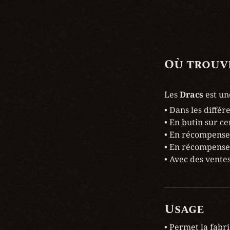
Où trouve
Les 
Dracs 
est un
• Dans les différ
• En butin sur ce
• En récompense
• En récompense
• Avec des vente
Usage
• Permet la fabri