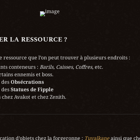
r la ressource ?
e ressource que l’on peut trouver à plusieurs endroits :
ents conteneurs : 
Barils, Caisses, Coffres
, etc.

rtains ennemis et boss.

 des 
Obsécrations
 des 
Statues de Fipple
s chez Avakot et chez Zenith.
cation d’objets chez la forgeronne :
Tuvalkane
ainsi que ch