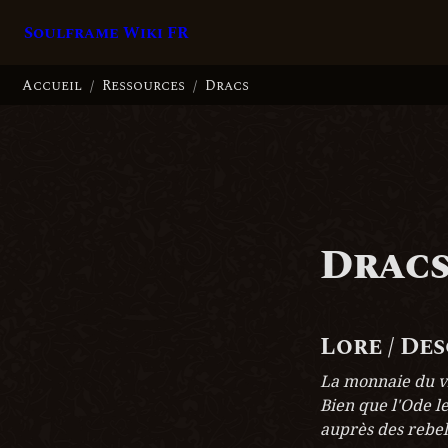
Soulframe Wiki FR
Accueil
Ressources
Dracs
/
/
Drac
Lore / De
La monnaie du vi
Bien que l'Ode le
auprès des rebel