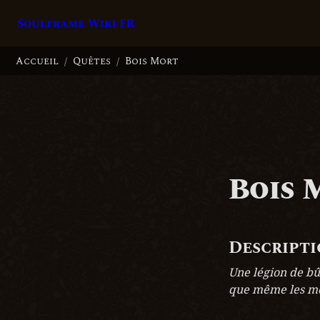
Soulframe Wiki FR
Accueil
Quêtes
Bois Mort
/
/
Bois 
Descript
Une légion de bû
que même les mo