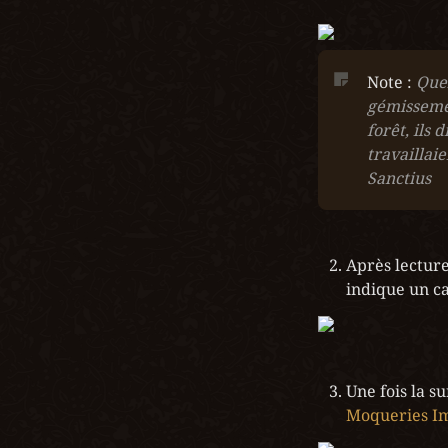
Note : 
Quel
gémissemen
forêt, ils 
travaillai
Sanctius
Après lecture 
indique un ca
Moqueries I