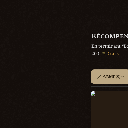
Récompen
En terminant “Bo
200  
Dracs
.
Arme(s)
Stultin