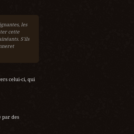
gnantes, les 
er cette 
néants. S'ils 
nneret 
rs celui-ci, qui 
Une fois la sur place, vous trouverez un campement de Sinecure attaqué par des 