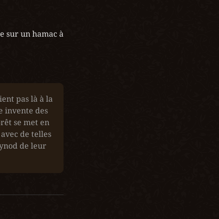
ée sur un hamac à 
ent pas là à la 
 invente des 
orêt se met en 
avec de telles 
ynod de leur 