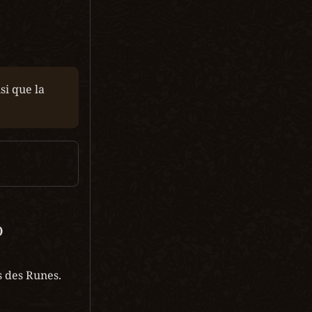
i que la 
)
s des Runes.