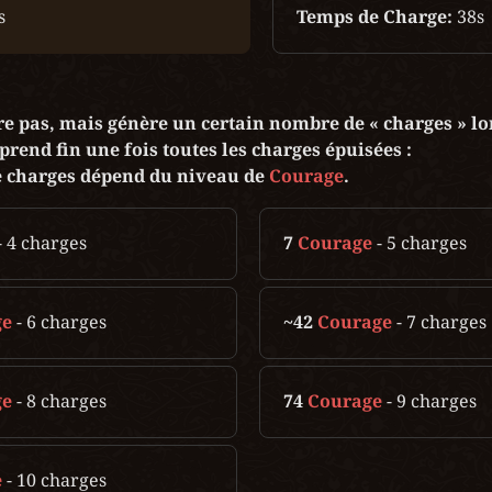
s
Temps de Charge:
 38s
ire pas, mais génère un certain nombre de « charges » lors
 prend fin une fois toutes les charges épuisées :

 charges dépend du niveau de 
Courage
. 
- 4 charges
7 
Courage 
- 5 charges
ge
- 6 charges
~42 
Courage
- 7 charges
ge
- 8 charges
74 
Courage
- 9 charges
e
- 10 charges