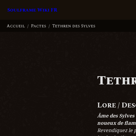
Soulframe Wiki FR
Accueil
Pactes
Tethren des Sylves
/
/
Tethr
Lore / De
Âme des Sylves 
noueux de flam
Revendiquez le pa