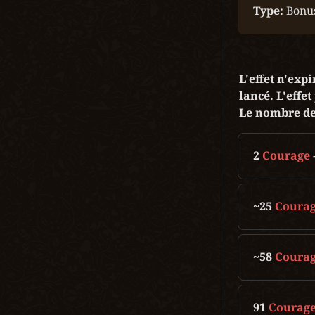
Type:
 Bonu
L'effet n'exp
lancé. L'effet
Le nombre de
2 
Courage 
~25 
Coura
~58 
Coura
91 
Courag