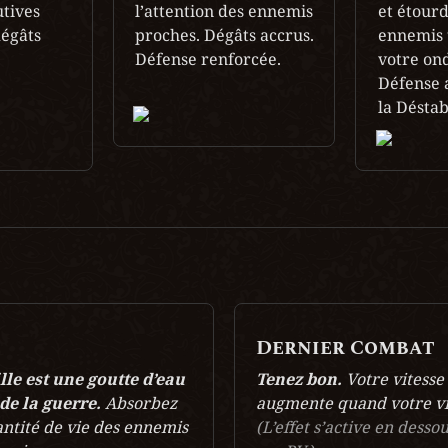
tives 
l’attention des ennemis 
et étourdi
égâts 
proches. Dégâts accrus. 
ennemis 
Défense renforcée.

votre ond
Défense a
la Déstab
e
Dernier Combat
le est une goutte d’eau 
Tenez bon. 
Votre vitesse
de la guerre. 
Absorbez 
augmente quand votre vie
ntité de vie des ennemis 
(L’effet s’active en desso