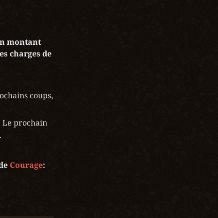
un montant 
es charges de 
chains coups, 
 Le prochain 
.
de 
Courage
: 