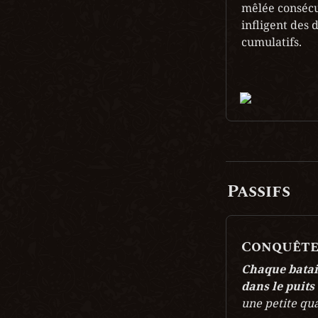
mêlée consécu
infligent des d
cumulatifs.

Passifs
Conquêt
Chaque batail
dans le puits 
une petite qua