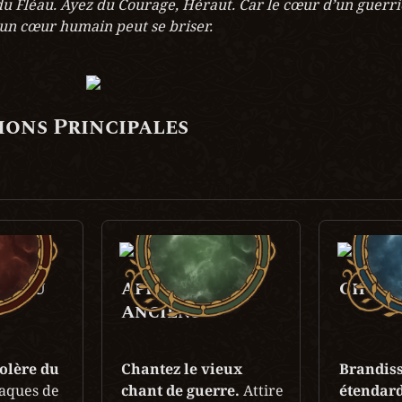
du Fléau. Ayez du Courage, Héraut. Car le cœur d’un guerrie
un cœur humain peut se briser.
ons Principales
léau

Appel des 
Choc

Anciens
olère du 
Chantez le vieux 
Brandiss
aques de 
chant de guerre.
 Attire 
étendard