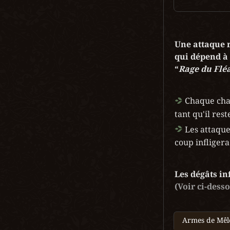
Une attaque 
qui dépend à 
“
Rage du Flé
 Chaque cha
tant qu'il res
 Les attaqu
coup infliger
Les dégâts in
(Voir ci-dess
Armes de Mêl