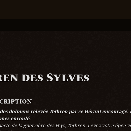
en des Sylves
scription
des dolmens relevée Tethren par ce Héraut encouragé. P
mes enroulé.
cte de la guerrière des Feÿs, Tethren. Levez votre épée vers