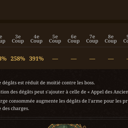
e
3e
4e
5e
6e
7e
8e
up
Coup
Coup
Coup
Coup
Coup
Coup
C
8%
258%
391%
—
—
—
—
 dégâts est réduit de moitié contre les boss.
ion des dégâts peut s'ajouter à celle de « Appel des Ancien
rge consommée augmente les dégâts de l'arme pour les pro
te des charges.