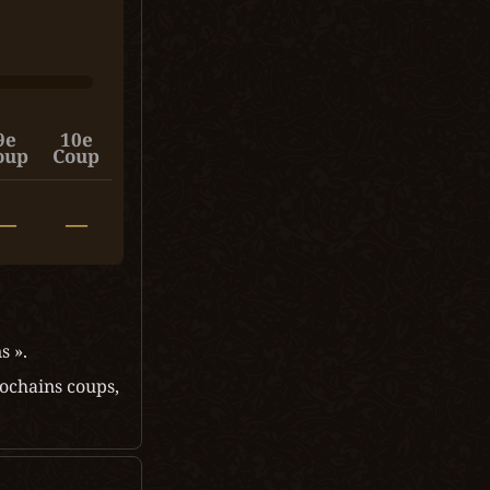
9e
10e
oup
Coup
—
—
s ».
chains coups, 