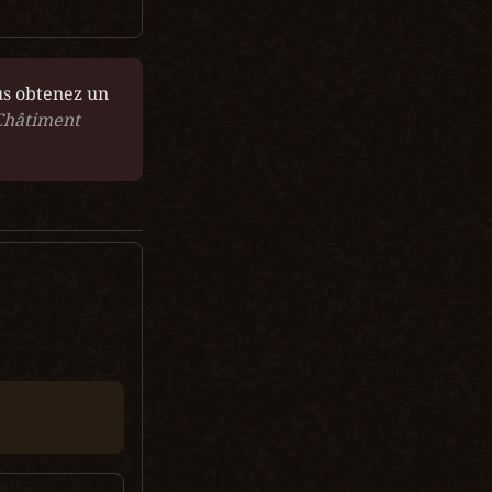
us obtenez un 
Châtiment 