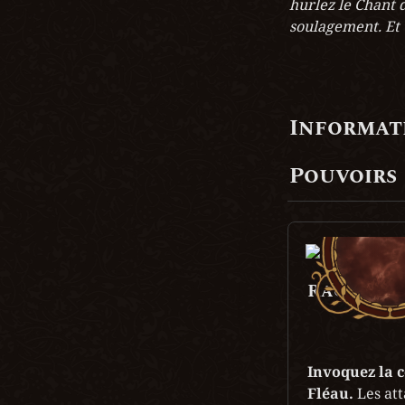
hurlez le Chant 
soulagement. Et 
Informati
Pouvoirs
Rage du F
Invoquez la c
Fléau. 
Les att