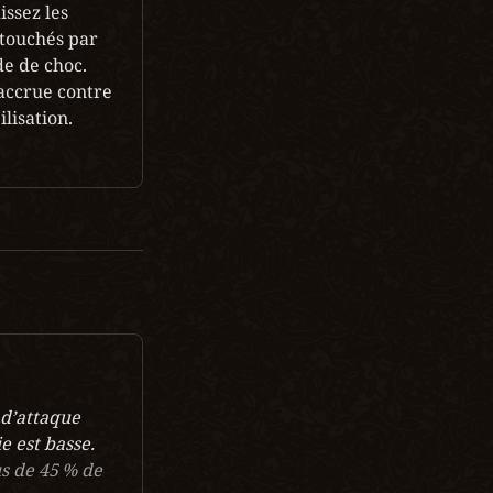
ssez les 
touchés par 
e de choc. 
ccrue contre 
ilisation.
 d’attaque 
 est basse.
us de 45 % de 