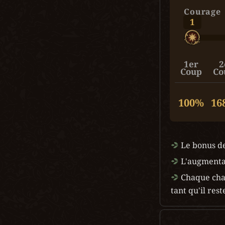
Courage
1
1er
2
Coup
Co
100%
16
 Le bonus de
 L'augmentat
 Chaque cha
tant qu'il res