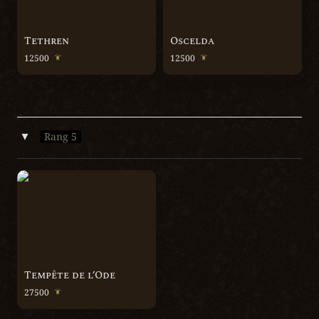
Tethren
Oscelda
12500  
12500  
Rang 5
‣
Tempête de l’Ode
Tempête de l’Ode
27500  