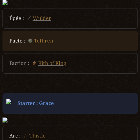
Épée :
Wulder
Pacte :  
Tethren
Faction :  
Kith of King
Starter : Grace
Arc :
Thistle