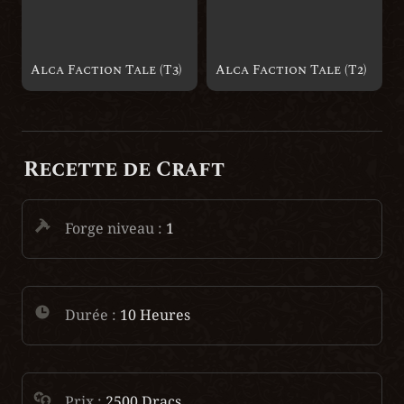
Alca Faction Tale (T3)
Alca Faction Tale (T2)
Recette de Craft
Forge niveau :
 1
Durée :
 10 Heures
Prix : 
2500
 Dracs