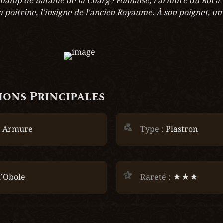
champ de bataille de la Charge Fonnaise, l'armure du Roi à l
 poitrine, l'insigne de l'ancien Royaume. À son poignet, un 
ons Principales
 
Armure
Type :
 Plastron
l’Obole
Rareté :
 ★★★