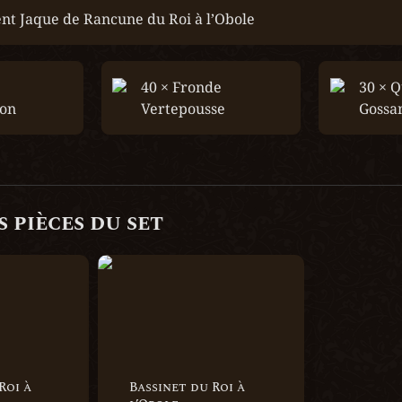
nt Jaque de Rancune du Roi à l’Obole
40 × Fronde 
30 × Q
ion
Vertepousse
Gossa
 pièces du set 
 l’Obole
Bassinet du Roi à l’Obole
oi à 
Bassinet du Roi à 