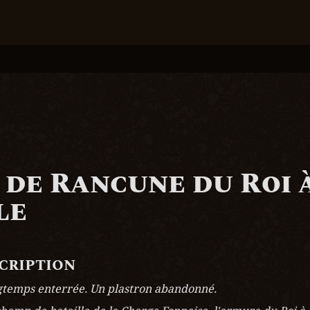
 de Rancune du Roi à
le
scription
gtemps enterrée. Un plastron abandonné.