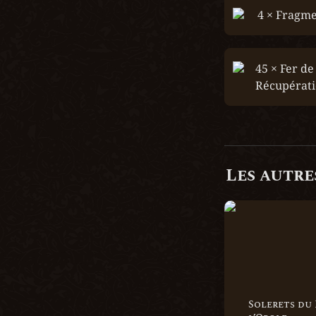
4 × Fragme
45 × Fer de 
Récupérat
Les autres
Solerets du Roi à
Solerets du R