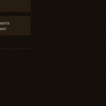
uartz 
mer 