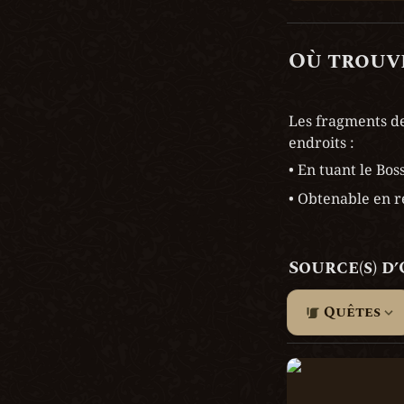
Où trouve
Les fragments de
endroits :
• En tuant le Boss
• Obtenable en 
Source(s) d
Quêtes
Hark, Le Collect