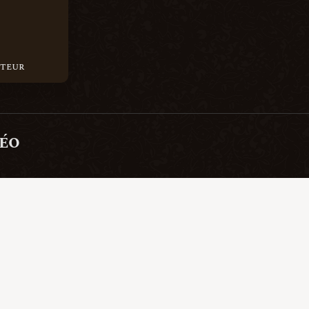
cteur
déo