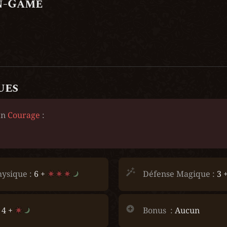
n-Game
ues
n 
Courage
 :
ysique :
 6 + 
Défense Magique :
 3 +
 4 + 
Bonus  :
 Aucun