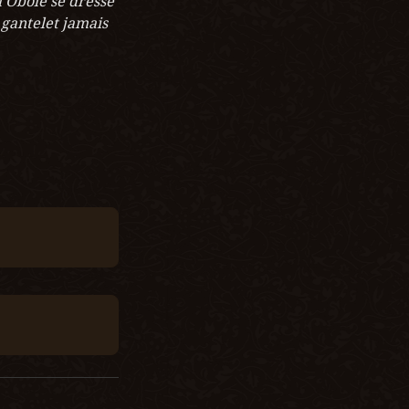
'Obole se dresse 
gantelet jamais 