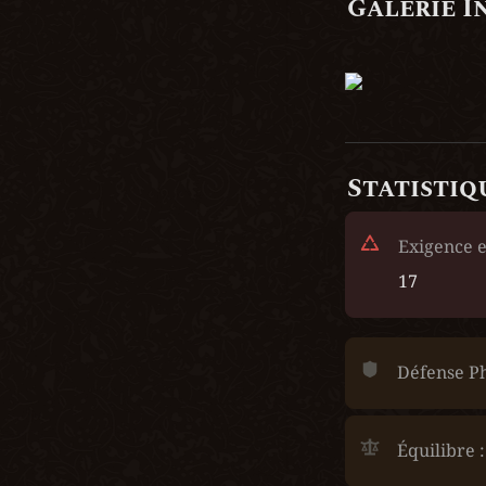
Galerie I
Statistiq
Exigence e
17
Défense Ph
Équilibre :