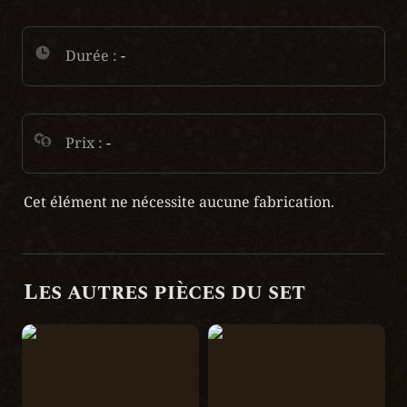
Durée :
 -
Prix : 
-
Cet élément ne nécessite aucune fabrication.
Les autres pièces du set 
Grèves Cendrées Tethren
Cuirasse Soliste Tethren
des Sylves
des Sylves