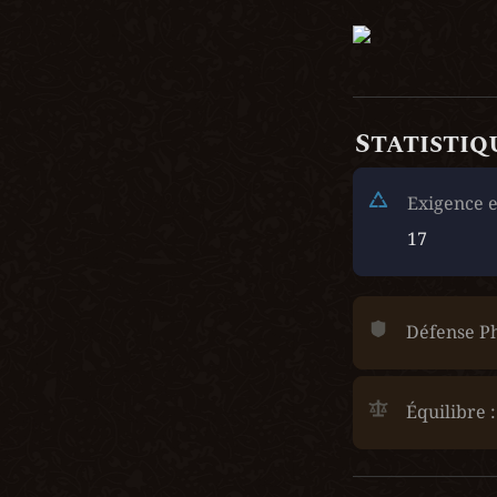
Statistiq
Exigence e
17
Défense Ph
Équilibre :