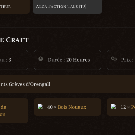
cteur
Alca Faction Tale (T3)
e Craft
au :
 3
Durée :
 20 Heures
Prix : 
nts Grèves d’Orengall
 de 
40 × 
Bois Noueux
12 × 
P
ion