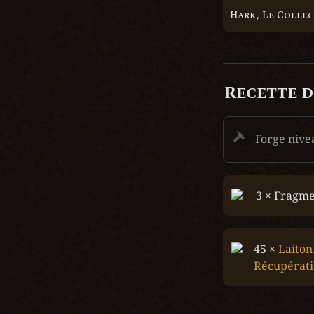
Hark, Le Colle
Recette d
Forge nive
3 × Fragme
45 ×
 Laiton
Récupérat