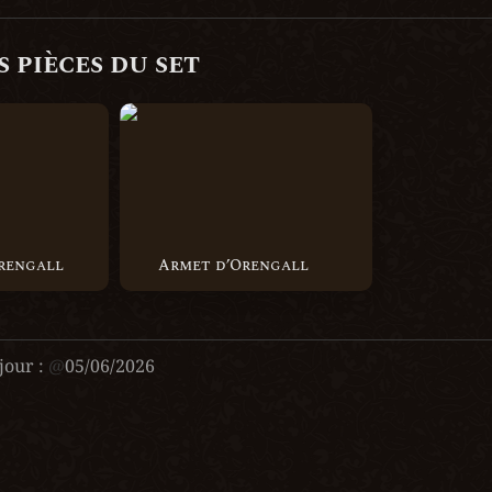
 pièces du set 
all
Armet d’Orengall
Orengall
Armet d’Orengall
jour :
@
05/06/2026