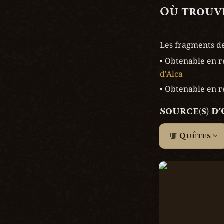
Où trouve
Les fragments de
• Obtenable en 
d'Alca 
• Obtenable en 
Source(s) d
Quêtes
Hark, Le Collect