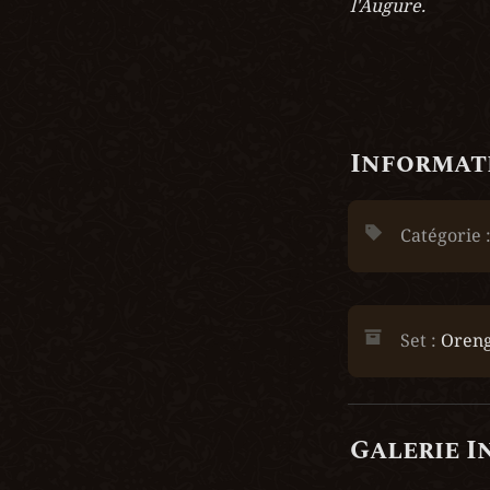
l'Augure.
Informati
Catégorie :
Set : 
Oreng
Galerie I