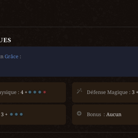
ues
n 
Grâce
 :
ysique :
 4 +
Défense Magique :
 3 
 3 + 
Bonus  :
 Aucun