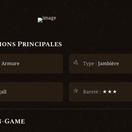
ons Principales
 
Armure
Type :
 Jambière
all
Rareté :
 ★★★
n-Game