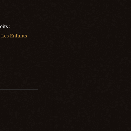
its :
Les Enfants 
r