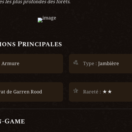
s les plus profondes des forêts.
ons Principales
 
Armure
Type :
 Jambière
at de Garren Rood
Rareté :
 ★★
n-Game