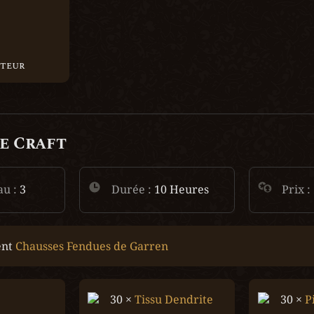
cteur
e Craft
au :
 3
Durée :
 10 Heures
Prix : 
nt 
Chausses Fendues de Garren
30 × 
Tissu Dendrite
30 × 
P