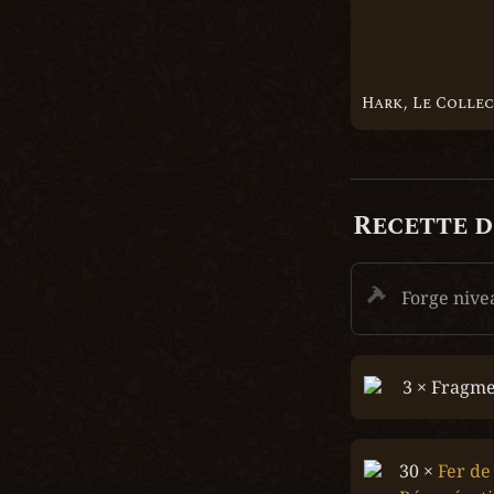
Hark, Le Colle
Recette d
Forge nive
3 × Fragme
30 × 
Fer de 