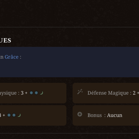
ues
n 
Grâce
 :
ysique :
 3 + 
Défense Magique :
 2 +
3 + 
Bonus  :
 Aucun