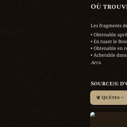
Où trouve
Les fragments de
• Obtenable après
• En tuant le Boss
• Obtenable en 
• Achetable dans
Arcs
.
Source(s) d
Quêtes
Hark, Le Collect