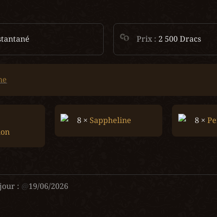
stantané
Prix : 
2 500 Dracs
ne
8 × 
Sappheline
8 × 
Pe
ion
jour :
@
19/06/2026