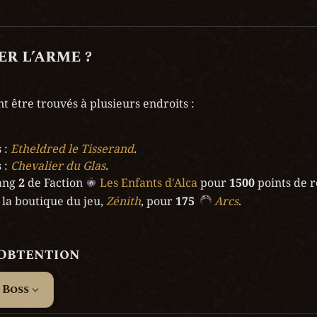
r l’arme ?
t être trouvés à plusieurs endroits :
 : 
Etheldred le Tisserand
.
 : 
Chevalier du Glas
.
ang 
2
 de Faction 
Les Enfants d'Alca
 pour 
1500
 points de 
la boutique du jeu, 
Zénith
, pour 
175
Arcs
.
’Obtention
 Boss