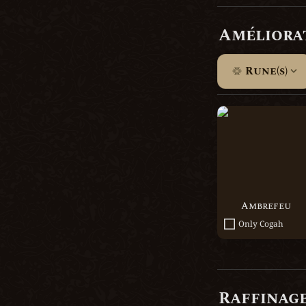
Améliora
Rune(s)
Ambrefeu
Ambrefeu
Only Cogah
Raffinag