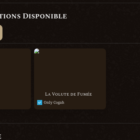
tions Disponible
La Volute de Fumée
La Volute de Fumée
Only Cogah
e