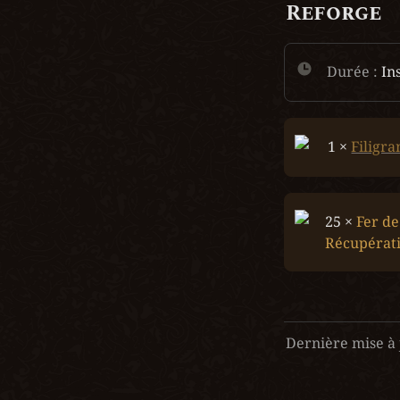
Reforge
Durée :
 In
1 × 
Filigra
25 × 
Fer de 
Récupérat
Dernière mise à 