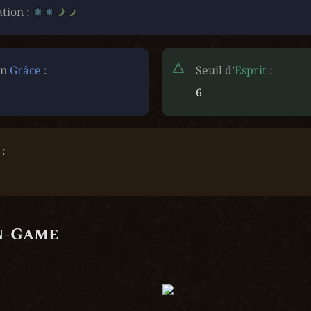
ion : 
n 
Grâce
 :
Seuil d’
Esprit
 :
6
 :
n-Game