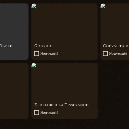
Gourdo
Chevalier du
’Obole
Gourdo
Chevalier d
Nouveauté
Nouveauté
Etheldred la Tisserande
Etheldred la Tisserande
Nouveauté