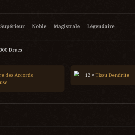
Supérieur
Noble
Magistrale
Légendaire
 000 Dracs
re des Accords 
12 × 
Tissu Dendrite
euse