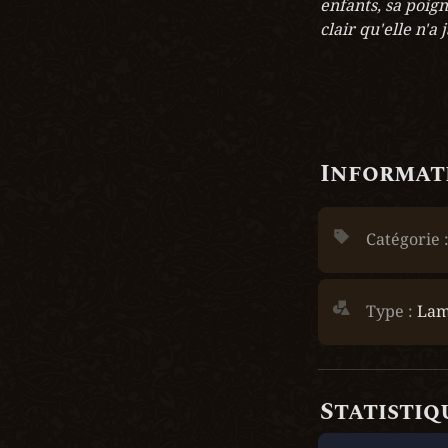
enfants, sa poign
clair qu'elle n'a 
Informati
Catégorie :
Type :
Lam
Statistiq