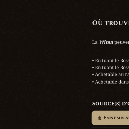
Où trouve
La 
Witan
 peuven
• En tuant le Boss
• En tuant le Boss
• Achetable au r
• Achetable dans 
Source(s) d
Ennemis &