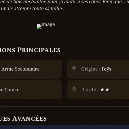
ée de bois enchantée pour grandir à ses côtés. Bien que... i
jamais atteinte toute sa taille.
ons Principales
 
Arme Secondaire
Origine :
 Feÿs
e Courte
Rareté :
 ★★
ues Avancées