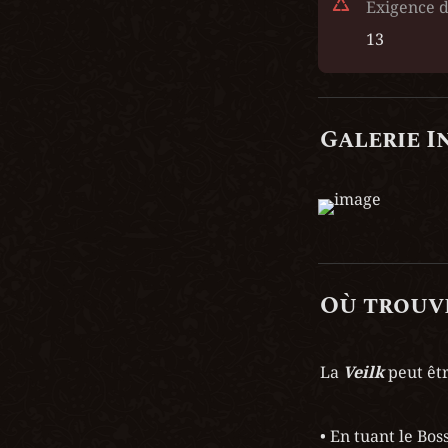
Exigence d
13
Galerie I
Où trouve
La 
Veilk
 peut êt
• En tuant le Boss