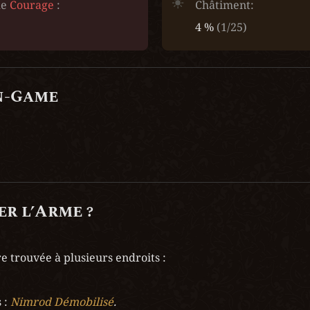
e 
Courage
 :
Châtiment:
4 % 
(1/25)
n-Game
r l’Arme ?
re trouvée à plusieurs endroits :
 : 
Nimrod Démobilisé
.