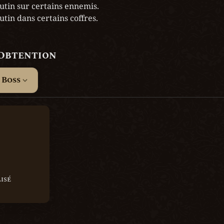
utin sur certains ennemis.

utin dans certains coffres.
’Obtention
 Boss
isé
isé