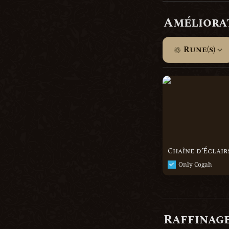
Améliora
Rune(s)
Chaîne d’Éclairs
Chaîne d’Éclair
Only Cogah
Raffinag