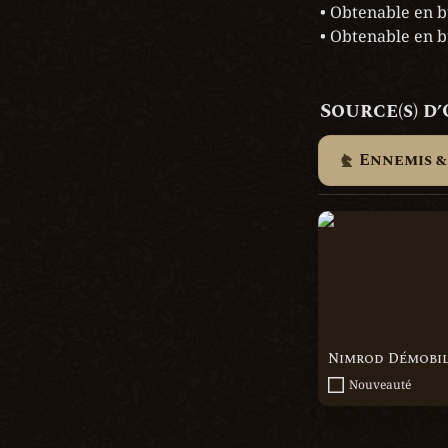
• Obtenable en b
• Obtenable en b
Source(s) d
Ennemis &
Nimrod Démobil
Nimrod Démobil
Nouveauté