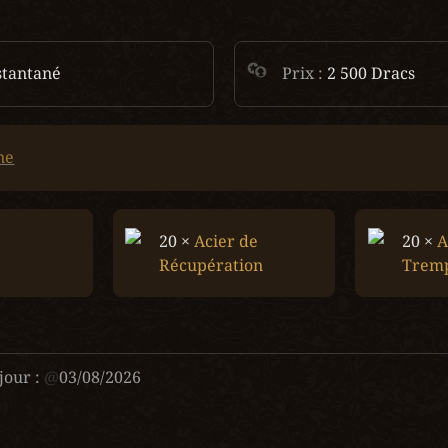
stantané
Prix : 
2 500 Dracs
ne
20 × 
Acier de 
20 × 
A
Récupération
Trem
jour :
@
03/08/2026