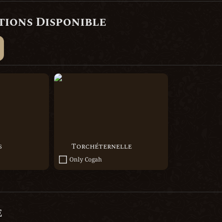
tions Disponible
Torchéternelle
s
Torchéternelle
Only Cogah
e