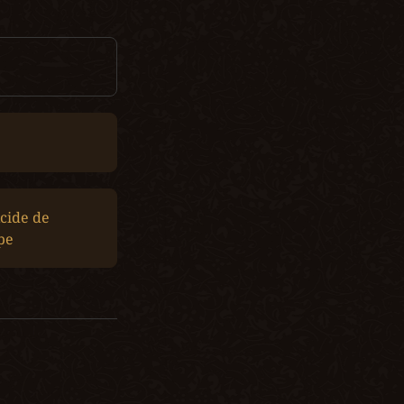
cide de 
pe