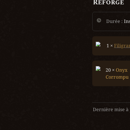
Reforge
Durée :
 In
1 × 
Filigra
20 × 
Onyx 
Corrompu
Dernière mise à 