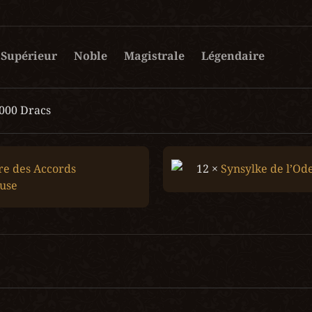
Supérieur
Noble
Magistrale
Légendaire
 000 Dracs
re des Accords 
12 × 
Synsylke de l’Od
euse