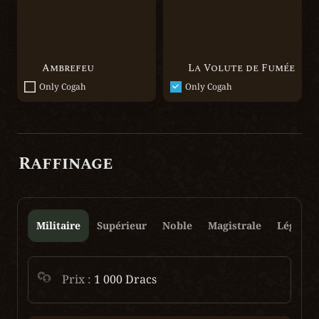
Ambrefeu
La Volute de Fumée
Only Cogah
Only Cogah
Raffinage
Militaire
Supérieur
Noble
Magistrale
Légenda
Prix : 
1 000 Dracs