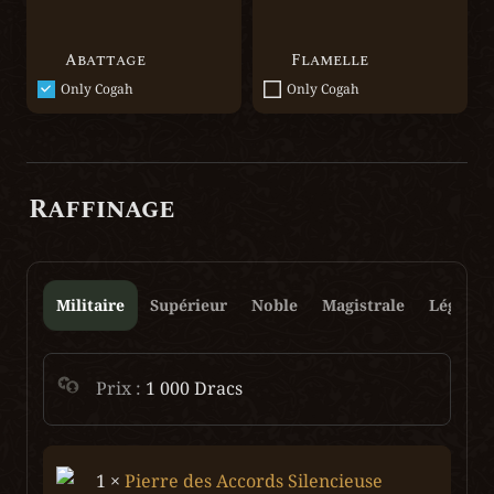
Abattage
Flamelle
Only Cogah
Only Cogah
Raffinage
Militaire
Supérieur
Noble
Magistrale
Légenda
Prix : 
1 000 Dracs
1 × 
Pierre des Accords Silencieuse