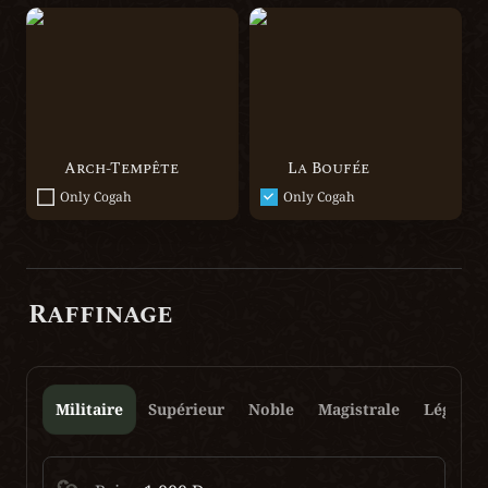
Arch-Tempête
La Boufée
Arch-Tempête
La Boufée
Only Cogah
Only Cogah
Raffinage
Militaire
Supérieur
Noble
Magistrale
Légenda