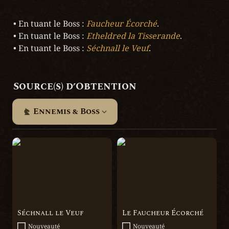
• En tuant le Boss : 
Faucheur Écorché
.

• En tuant le Boss : 
Etheldred la Tisserande
.

• En tuant le Boss : 
Séchnall le Veuf
.
Source(s) d’Obtention
Ennemis & Boss
Séchnall le Veuf
Le Faucheur Écorché
Séchnall le Veuf
Le Faucheur Écorché
Nouveauté
Nouveauté